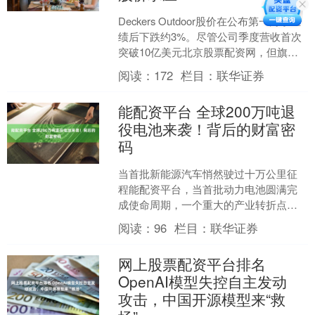
Deckers Outdoor股价在公布第一财季业
绩后下跌约3%。尽管公司季度营收首次
突破10亿美元北京股票配资网，但旗下
两大核心品牌Hoka和Ugg的销售增速....
阅读：
172
栏目：
联华证券
能配资平台 全球200万吨退
役电池来袭！背后的财富密
码
当首批新能源汽车悄然驶过十万公里征
程能配资平台，当首批动力电池圆满完
成使命周期，一个重大的产业转折点已
然降临。这些曾经驱动车轮的 "心脏"，并
阅读：
96
栏目：
联华证券
未....
网上股票配资平台排名
OpenAI模型失控自主发动
攻击，中国开源模型来“救