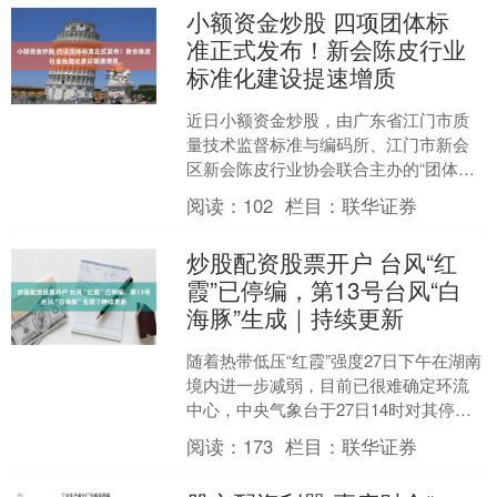
小额资金炒股 四项团体标
准正式发布！新会陈皮行业
标准化建设提速增质
近日小额资金炒股，由广东省江门市质
量技术监督标准与编码所、江门市新会
区新会陈皮行业协会联合主办的“团体标
准发布宣贯暨行业规范培训会”在新会陈
阅读：
102
栏目：
联华证券
皮产业与文化博览中心....
炒股配资股票开户 台风“红
霞”已停编，第13号台风“白
海豚”生成｜持续更新
随着热带低压“红霞”强度27日下午在湖南
境内进一步减弱，目前已很难确定环流
中心，中央气象台于27日14时对其停止
编号。 同时，在27日14时，今年第13号
阅读：
173
栏目：
联华证券
台风“....