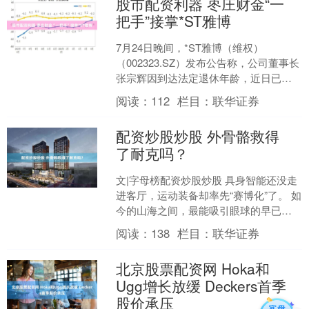
股市配资利器 枣庄财金“一
把手”接掌*ST雅博
7月24日晚间，*ST雅博（维权）
（002323.SZ）发布公告称，公司董事长
张宗辉因到达法定退休年龄，近日已提
交书面辞职报告，辞去第七届董事会董
阅读：
112
栏目：
联华证券
事长及董事职务....
配资炒股炒股 外骨骼救得
了耐克吗？
文|字母榜配资炒股炒股 具身智能还没走
进客厅，运动装备却率先“赛博化”了。 如
今的山海之间，最能吸引眼球的早已不
是烂大街的始祖鸟冲锋衣，而是充满机
阅读：
138
栏目：
联华证券
械感的“赛博腿....
北京股票配资网 Hoka和
Ugg增长放缓 Deckers首季
股价承压