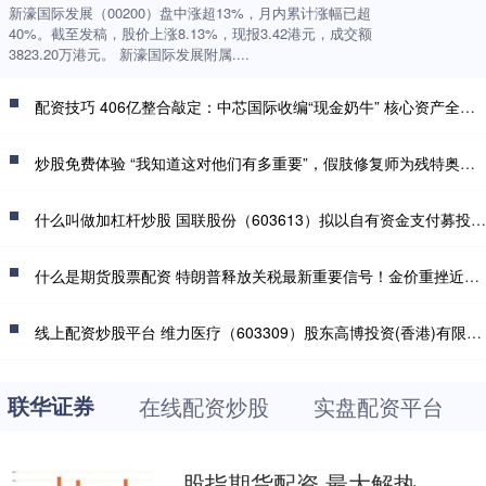
新濠国际发展（00200）盘中涨超13%，月内累计涨幅已超
40%。截至发稿，股价上涨8.13%，现报3.42港元，成交额
3823.20万港元。 新濠国际发展附属....
配资技巧 406亿整合敲定：中芯国际收编“现金奶牛” 核心资产全盘纳入
炒股免费体验 “我知道这对他们有多重要”，假肢修复师为残特奥选手“续力”
什么叫做加杠杆炒股 国联股份（603613）拟以自有资金支付募投项目款项并用募集资金置换
什么是期货股票配资 特朗普释放关税最新重要信号！金价重挫近23美元 接下来如何交易黄金？
线上配资炒股平台 维力医疗（603309）股东高博投资(香港)有限公司质押1600万股，占总股本5.48%
联华证券
在线配资炒股
实盘配资平台
股指期货配资 最大解热