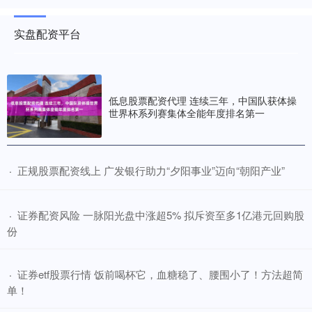
12月9日炒股免费体验，残特奥会田径项目在广东奥体中心开赛。
(“我也穿假肢”，假肢修复师为残特奥运动员“续力”，时长共
实盘配资平台
什么叫做加杠杆炒股 国联股份（603613）拟以自有资金支付募投项
目款项并用募集资金置换
在线配资炒股
2026-05-27
低息股票配资代理 连续三年，中国队获体操
世界杯系列赛集体全能年度排名第一
中访网数据 北京国联视讯信息技术股份有限公司(证券代码：
603613，证券简称：国联股份)于2025年6月18日召开第
​正规股票配资线上 广发银行助力“夕阳事业”迈向“朝阳产业”
·
​证券配资风险 一脉阳光盘中涨超5% 拟斥资至多1亿港元回购股
·
份
​证券etf股票行情 饭前喝杯它，血糖稳了、腰围小了！方法超简
·
单！