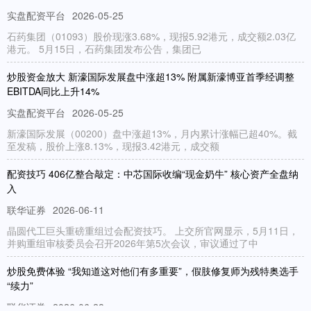
实盘配资平台
2026-05-25
石药集团（01093）股价现涨3.68%，现报5.92港元，成交额2.03亿
港元。 5月15日，石药集团发布公告，集团已
炒股资金放大 新濠国际发展盘中涨超13% 附属新濠博亚首季经调整
EBITDA同比上升14%
实盘配资平台
2026-05-25
新濠国际发展（00200）盘中涨超13%，月内累计涨幅已超40%。截
至发稿，股价上涨8.13%，现报3.42港元，成交额
配资技巧 406亿整合敲定：中芯国际收编“现金奶牛” 核心资产全盘纳
入
联华证券
2026-06-11
晶圆代工巨头重磅重组过会配资技巧。 上交所官网显示，5月11日，
并购重组审核委员会召开2026年第5次会议，审议通过了中
炒股免费体验 “我知道这对他们有多重要”，假肢修复师为残特奥选手
“续力”
联华证券
2026-06-28