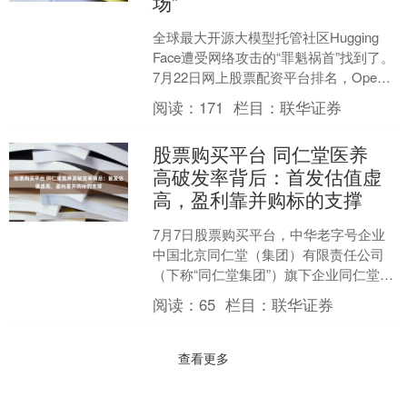
场”
全球最大开源大模型托管社区Hugging
Face遭受网络攻击的“罪魁祸首”找到了。
7月22日网上股票配资平台排名，OpenAI
发文承认近期在内部测试旗下多款模....
阅读：
171
栏目：
联华证券
股票购买平台 同仁堂医养
高破发率背后：首发估值虚
高，盈利靠并购标的支撑
7月7日股票购买平台，中华老字号企业
中国北京同仁堂（集团）有限责任公司
（下称“同仁堂集团”）旗下企业同仁堂医
养（02667.HK）在港交所首发上市。 这
阅读：
65
栏目：
联华证券
是继同仁....
查看更多