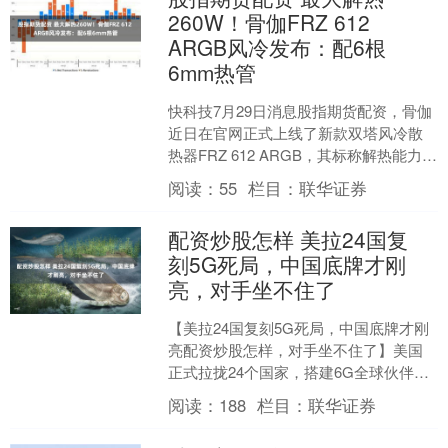
260W！骨伽FRZ 612
ARGB风冷发布：配6根
6mm热管
快科技7月29日消息股指期货配资，骨伽
近日在官网正式上线了新款双塔风冷散
热器FRZ 612 ARGB，其标称解热能力达
到了260W TDP。 核心规格方面，FR....
阅读：
55
栏目：
联华证券
配资炒股怎样 美拉24国复
刻5G死局，中国底牌才刚
亮，对手坐不住了
【美拉24国复刻5G死局，中国底牌才刚
亮配资炒股怎样，对手坐不住了】美国
正式拉拢24个国家，搭建6G全球伙伴小
圈子。不少人第一反应，这不就是5G封
阅读：
188
栏目：
联华证券
锁2.0版本？....