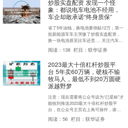
炒股实盘配资 发现一个怪
象：都说电车电池不经用，
车企却敢承诺“终身质保”
省了5年油钱，换电池要倒贴12万；第一
批新能源车车主哭惨了炒股实盘配资，
换一块电池甚至比车还贵…. 关注汽车新
闻的朋友，对这样的消息，相信绝不会
阅读：
138
栏目：
联华证券
陌生，甚至多有耳....
2023最大十倍杠杆炒股平
台 5年卖60万辆，硬核不输
牧马人，最低不到20万圆硬
派越野梦
注意：现在需要将公众号设为“已星标”才
能收到推送2023最大十倍杠杆炒股平
台，在公众号主页右上角可操作，谢谢
大家的关注。 5年卖了60万辆，跟牧马人
阅读：
56
栏目：
联华证券
一样硬核，但....