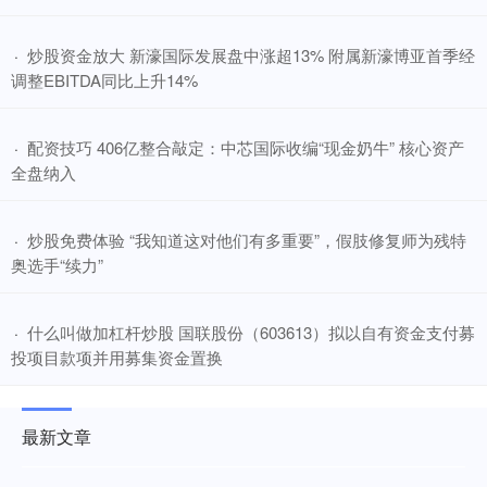
​炒股资金放大 新濠国际发展盘中涨超13% 附属新濠博亚首季经
·
调整EBITDA同比上升14%
​配资技巧 406亿整合敲定：中芯国际收编“现金奶牛” 核心资产
·
全盘纳入
​炒股免费体验 “我知道这对他们有多重要”，假肢修复师为残特
·
奥选手“续力”
​什么叫做加杠杆炒股 国联股份（603613）拟以自有资金支付募
·
投项目款项并用募集资金置换
最新文章