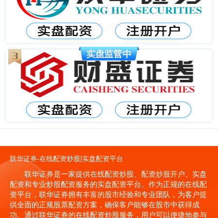
联华证券-在线配资炒股|实盘配资平台
联华证券是一家提供在线配资炒股、配资炒股开户、实盘
配资和专业炒股配资服务的实盘配资平台。作为正规的在线配
资平台，联华证券拥有丰富的股市经验和专业团队，为客户提
供全面的正规股票配资方案，确保客户能够在股市中获得成
功。通过联华证券的在线配资炒股服务，用户可以便捷地参与