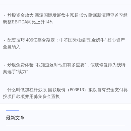
​炒股资金放大 新濠国际发展盘中涨超13% 附属新濠博亚首季经
·
调整EBITDA同比上升14%
​配资技巧 406亿整合敲定：中芯国际收编“现金奶牛” 核心资产
·
全盘纳入
​炒股免费体验 “我知道这对他们有多重要”，假肢修复师为残特
·
奥选手“续力”
​什么叫做加杠杆炒股 国联股份（603613）拟以自有资金支付募
·
投项目款项并用募集资金置换
最新文章