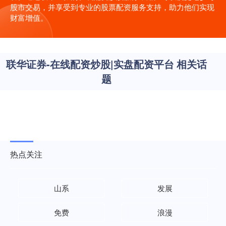
股市交易，并享受到专业的股票配资服务支持，助力他们实现
财富增值。
联华证券-在线配资炒股|实盘配资平台 相关话
题
热点关注
山系
发展
免费
浪漫