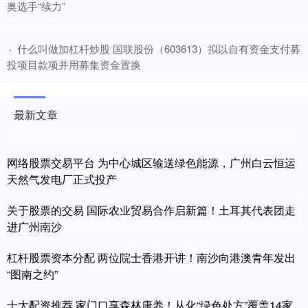
奥选手“续力”
​什么叫做加杠杆炒股 国联股份（603613）拟以自有资金支付募
·
投项目款项并用募集资金置换
最新文章
网络股票交易平台 为中心城区输送绿色能源，广州白云恒运
天然气发电厂正式投产
关于股票的交易 国际农业贸易合作启新篇！土耳其代表团走
进广州南沙
杠杆股票资本分配 两位院士香港开讲！南沙向港澳青年发出
“图南之约”
十大配资推荐 家门口享森林康养！从化“绿色处方”覆盖14家