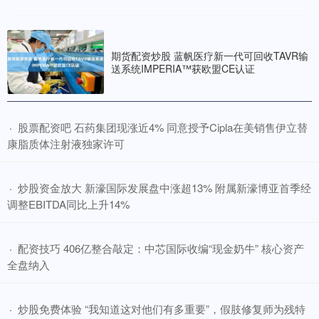
期货配资炒股 蓝帆医疗新一代可回收TAVR输
送系统IMPERIA™获欧盟CE认证
​股票配资吧 石药集团现涨近4% 同意授予Cipla在美销售伊立替
·
康脂质体注射液独家许可
​炒股资金放大 新濠国际发展盘中涨超13% 附属新濠博亚首季经
·
调整EBITDA同比上升14%
​配资技巧 406亿整合敲定：中芯国际收编“现金奶牛” 核心资产
·
全盘纳入
​炒股免费体验 “我知道这对他们有多重要”，假肢修复师为残特
·